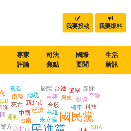
我要投稿
我要爆料
量
專家
司法
國際
生活
查
評論
焦點
要聞
新訊
嘉義
醫院
台鐵
新聞
選舉
化
總統
音樂
南韓
苗栗
房東
投資
LB
新北市
死亡
台股
科技
機車
基隆
經濟
高雄
中國
國民黨
國
運動
朱立倫
台南
民進黨
警方
NBA
台北市
日本