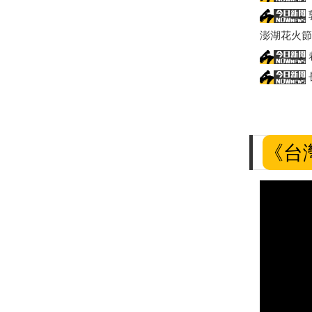
澎湖花火節
《台