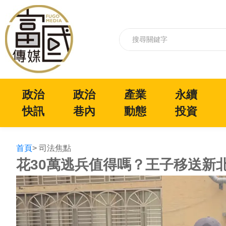
政治
政治
產業
永續
快訊
巷內
動態
投資
首頁
> 司法焦點
花30萬逃兵值得嗎？王子移送新