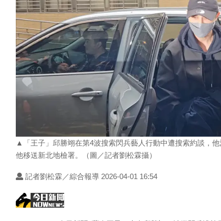
▲「王子」邱勝翊在第4波搜索閃兵藝人行動中遭搜索約談，他
他移送新北地檢署。（圖／記者劉松霖攝）
記者劉松霖／綜合報導 2026-04-01 16:54