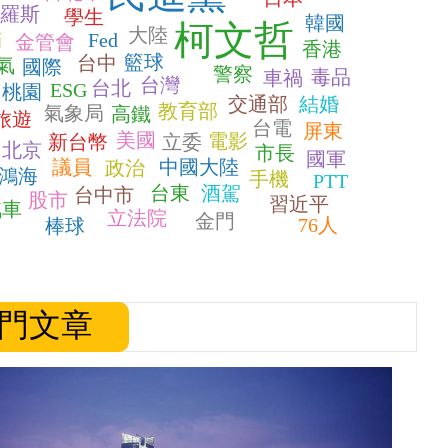
羅斯
學生
韓國
柯文哲
大陸
貓
Fed
金管會
香港
籃球
台中
氣
國際
警察
毒品
車禍
台灣
台北
ESG
桃園
交通部
結婚
教育部
氣象局
高鐵
旅遊
台電
屏東
美國
電影
新台幣
立委
北京
市長
國軍
議員
中國大陸
政治
鴻海
手機
PTT
台東
酒駕
台中市
股市
習近平
汽車
立法院
金門
76人
棒球
門文章