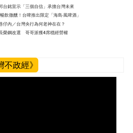
郭台銘宣示「三個自信」承擔台灣未來
暢飲微醺！台啤推出限定「海島‧風啤酒」
巷仔內／台灣央行為何老神在在？
長榮鋼改選 哥哥派獲4席穩經營權
灣不政經》