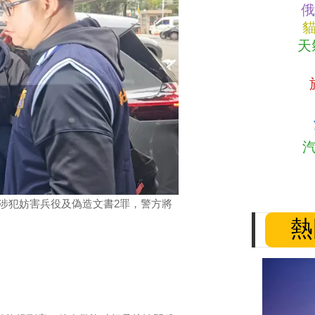
俄
天
涉犯妨害兵役及偽造文書2罪，警方將
熱