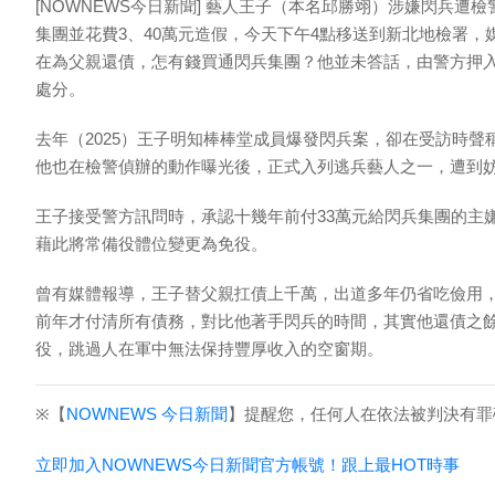
[NOWNEWS今日新聞] 藝人王子（本名邱勝翊）涉嫌閃兵遭
集團並花費3、40萬元造假，今天下午4點移送到新北地檢署
在為父親還債，怎有錢買通閃兵集團？他並未答話，由警方押
處分。
去年（2025）王子明知棒棒堂成員爆發閃兵案，卻在受訪時
他也在檢警偵辦的動作曝光後，正式入列逃兵藝人之一，遭到妨
王子接受警方訊問時，承認十幾年前付33萬元給閃兵集團的主
藉此將常備役體位變更為免役。
曾有媒體報導，王子替父親扛債上千萬，出道多年仍省吃儉用
前年才付清所有債務，對比他著手閃兵的時間，其實他還債之
役，跳過人在軍中無法保持豐厚收入的空窗期。
※【
NOWNEWS 今日新聞
】提醒您，任何人在依法被判決有罪
立即加入NOWNEWS今⽇新聞官⽅帳號！跟上最HOT時事