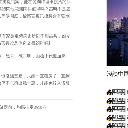
檢警拘提到案，他在警詢時坦承接洽閃兵
，媒體問他花錢閃兵值得嗎？當時不是還
入等候開庭，檢察官複訊後將會有強制
聲稱有家族遺傳病史所以不用當兵，如今
害兵役及偽造文書2罪偵辦。
嫌「黑哥」陳志明，由槍手代測血壓，
淺談中
，也沒錢置產，只能一直租房子，直到
餘仍不忘擠出幾十萬，才能免於入伍服
確定前，均應推定為無罪。