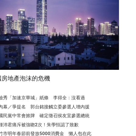
國房地產泡沫的危機
檢秀「加速京華城」紙條 李得全：沒看過
內幕／爭提名 郭台銘接觸立委參選人增內援
國民黨中常會掀牌 確定徵召侯友宜參選總統
鍾沛君痛斥被強吻2次！朱學恒認了致歉
竹市明年春節前發放5000消費金 懶人包在此