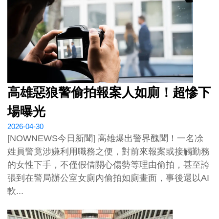
高雄惡狼警偷拍報案人如廁！超慘下
場曝光
2026-04-30
[NOWNEWS今日新聞] 高雄爆出警界醜聞！一名凃
姓員警竟涉嫌利用職務之便，對前來報案或接觸勤務
的女性下手，不僅假借關心傷勢等理由偷拍，甚至誇
張到在警局辦公室女廁內偷拍如廁畫面，事後還以AI
軟...