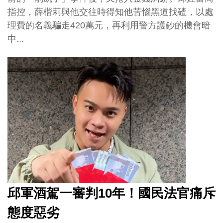
指控，薛楷莉與他交往時得知他苦惱黑道找碴，以處
理費的名義騙走420萬元，再利用警方護鈔的機會暗
中...
邱軍酒駕一審判10年！國民法官痛斥
態度惡劣