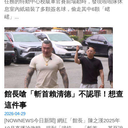
任務的特勤中心校級軍官賽前場勘時，發現啦啦隊休
息室內紙箱裝了多顆簽名球，偷走其中6顆「峮
峮」...
館長嗆「斬首賴清德」不認罪！想查
這件事
2026-04-29
[NOWNEWS今日新聞] 網紅「館長」陳之漢2025年