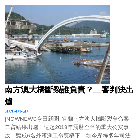
南方澳大橋斷裂誰負責？二審判決出
爐
2026-04-30
[NOWNEWS今日新聞] 宜蘭南方澳大橋斷裂奪命案
二審結果出爐！這起2019年震驚全台的重大公安事
故，釀成6名外籍漁工命喪橋下，如今歷經多年司法