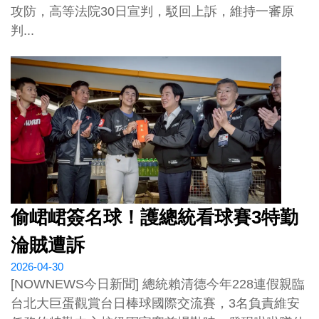
攻防，高等法院30日宣判，駁回上訴，維持一審原
判...
偷峮峮簽名球！護總統看球賽3特勤
淪賊遭訴
2026-04-30
[NOWNEWS今日新聞] 總統賴清德今年228連假親臨
台北大巨蛋觀賞台日棒球國際交流賽，3名負責維安