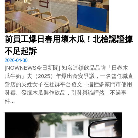
前員工爆日春用壞木瓜！北檢認證據
不足起訴
2026-04-30
[NOWNEWS今日新聞] 知名連鎖飲品品牌「日春木
瓜牛奶」去（2025）年爆出食安爭議，一名曾任職直
營店的吳姓女子在社群平台發文，指控多家門市使用
發霉、發爛木瓜製作飲品，引發輿論譁然。不過事
件...