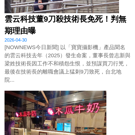
雲云科技董9刀殺技術長免死！判無
期理由曝
2026-04-30
[NOWNEWS今日新聞] 以「寶寶攝影機」產品聞名
的雲云科技去年（2025）發生命案，董事長曾志新與
梁姓技術長因工作不和積怨生恨，並預謀買刀行兇，
最後在技術長的離職會議上猛刺9刀致死，台北地
院...