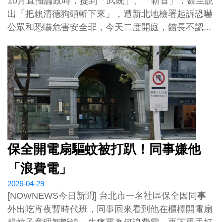
10月直播論政時，提到「武統」、「斬首」，甚至說
出「把賴清德狗頭斬下來」，遭新北地檢署起訴恐嚇
公眾和恐嚇危害安全罪，今天二度開庭，館長不認...
保全開電扇驅蚊被打趴！同事嫌他
「浪費電」
2026-04-29
[NOWNEWS今日新聞] 台北市一名社區保全因同事
外出吃宵夜暫時代班，同事回來看到他在櫃檯開電扇