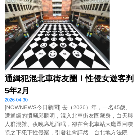
通緝犯混北車街友圈！性侵女遊客判
5年2月
2026-04-30
[NOWNEWS今日新聞] 去（2026）年，一名45歲、
遭通緝的慣竊邱勝明，混入北車街友圈藏身，白天與
人群混雜、夜晚席地而眠，卻在台北車站大廳眾目睽
睽之下犯下性侵案，引發社會譁然。台北地方法院...