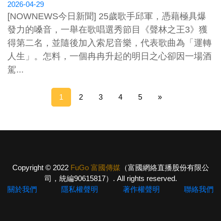
2026-04-29
[NOWNEWS今日新聞] 25歲歌手邱軍，憑藉極具爆
發力的嗓音，一舉在歌唱選秀節目《聲林之王3》獲
得第二名，並隨後加入索尼音樂，代表歌曲為「運轉
人生」。怎料，一個冉冉升起的明日之心卻因一場酒
駕...
1
2
3
4
5
»
Copyright © 2022
FuGo 富國傳媒
（富國網絡直播股份有限公
司，統編90615817）. All rights reserved.
關於我們
隱私權聲明
著作權聲明
聯絡我們