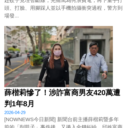
趕蚊子竟理智斷線，先痛罵為何浪費電，再下重手打
頭、打臉、用腳踩人並以手機拍攝衝突過程，警方到
場發...
薛楷莉慘了！涉詐富商男友420萬遭
判1年8月
2026-04-29
[NOWNEWS今日新聞] 新聞台前主播薛楷莉暨多年
前的「削凱子」事件後，又捲入金錢糾紛。邱姓富商