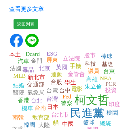
查看更多文章
返回列表
ESG
Dcard
本土
股市
棒球
立法院
屏東
金門
汽車
科技
基隆
手機
英國
法國
北京
毒品
議員
台東
金管會
運動
MLB
新北市
NBA
高雄
台股
學生
PCR
交通部
結婚
朱立倫
電影
投資
台電
台中
醫院
氣象局
Fed
柯文哲
台灣
香港
台北
警察
印度
日本
台南
機車
民進黨
桃園
台北市
南韓
教育部
籃球
貓
總統
中國
韓國
大陸