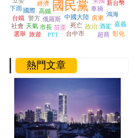
立委
美國
國民黨
新台幣
經濟
下雨
車禍
國際
高鐵
鴻海
中國大陸
台鐵
房東
警方
俄羅斯
嘉義
死亡
社會
天氣
酒駕
政治
市長
苗栗
台中市
彰化
選舉
旅遊
PTT
超商
熱門文章