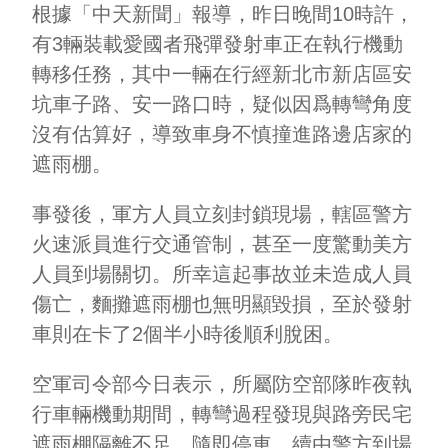
根據「中天新聞」報導，昨日晚間10時許，
有3輛裝載愛國者飛彈發射車正在執行機動
轉移任務，其中一輛在行經新北市新店區安
坑車子路、安一路口時，疑似因爲轉彎角度
沒有估算好，導致車身不慎撞進路邊店家的
遮雨棚。
事發後，軍方人員立刻封鎖現場，轄區警方
火速派員進行交通管制，甚至一度驚動美方
人員到場關切。所幸這起事故並未造成人員
傷亡，麵攤遮雨棚也無明顯毀損，至於發射
車則在卡了2個半小時後順利脫困。
空軍司令部今日表示，所屬防空部隊昨夜執
行車輛機動期間，轉彎過程發現與路旁民宅
遮雨棚隔離不足，隨即停車，續由警方到場