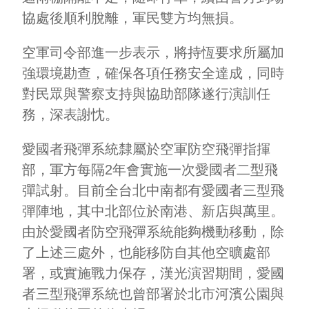
協處後順利脫離，軍民雙方均無損。
空軍司令部進一步表示，將持恆要求所屬加
強環境勘查，確保各項任務安全達成，同時
對民眾與警察支持與協助部隊遂行演訓任
務，深表謝忱。
愛國者飛彈系統隸屬於空軍防空飛彈指揮
部，軍方每隔2年會實施一次愛國者二型飛
彈試射。目前全台北中南都有愛國者三型飛
彈陣地，其中北部位於南港、新店與萬里。
由於愛國者防空飛彈系統能夠機動移動，除
了上述三處外，也能移防自其他空曠處部
署，或實施戰力保存，漢光演習期間，愛國
者三型飛彈系統也曾部署於北市河濱公園與