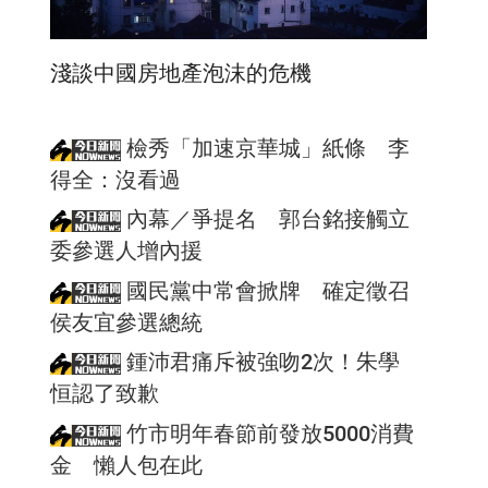
淺談中國房地產泡沫的危機
檢秀「加速京華城」紙條 李
得全：沒看過
內幕／爭提名 郭台銘接觸立
委參選人增內援
國民黨中常會掀牌 確定徵召
侯友宜參選總統
鍾沛君痛斥被強吻2次！朱學
恒認了致歉
竹市明年春節前發放5000消費
金 懶人包在此