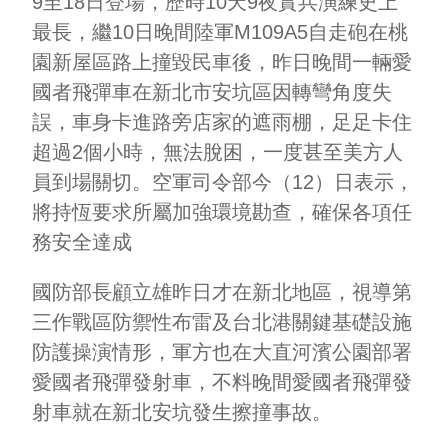
9至18日登場，歷時10天9夜實兵演練史上
最長，繼10日晚間陸軍M109A5自走砲在桃
園新屋區路上撞毀民車後，昨日晚間一輛愛
國者飛彈車在新北市安坑區因轉彎角度失
誤，車身卡進路旁店家的遮雨棚，足足卡住
超過2個小時，無法脫困，一度甚至美方人
員到場關切。空軍司令部今（12）日表示，
將持恆要求所屬加強環境勘查，確保各項任
務安全達成
國防部長顧立雄昨日才在新北地區，視導第
三作戰區防禦性布雷及台北港關鍵基礎設施
防護操演情形，軍方也在大直河濱公園部署
愛國者飛彈發射車，不料晚間愛國者飛彈發
射車就在新北安坑發生擦撞事故。