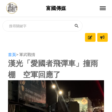
富國傳媒
首頁
> 軍武戰情
漢光「愛國者飛彈車」撞雨
棚 空軍回應了