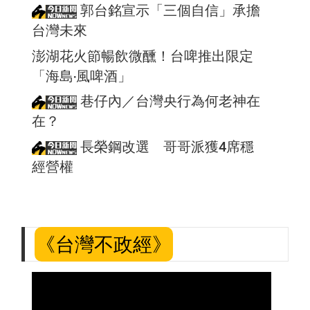
郭台銘宣示「三個自信」承擔
台灣未來
澎湖花火節暢飲微醺！台啤推出限定
「海島‧風啤酒」
巷仔內／台灣央行為何老神在
在？
長榮鋼改選 哥哥派獲4席穩
經營權
《台灣不政經》