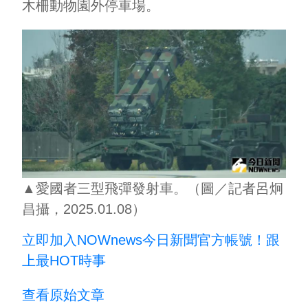
木柵動物園外停車場。
▲愛國者三型飛彈發射車。（圖／記者呂炯
昌攝，2025.01.08）
立即加入NOWnews今⽇新聞官⽅帳號！跟
上最HOT時事
查看原始文章