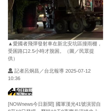
▲愛國者飛彈發射車在新北安坑區撞雨棚，
受困路口2.5小時才脫困。（圖／民眾提
供）
記者呂炯昌／台北報導 2025-07-12
10:36
[NOWnews今日新聞] 國軍漢光41號演習自