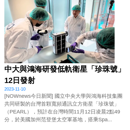
中大與鴻海研發低軌衛星「珍珠號」
12日發射
2023-11-10
[NOWnews今日新聞] 國立中央大學與鴻海科技集團
共同研製的台灣首顆寬頻通訊立方衛星「珍珠號」
（PEARL），預計在台灣時間11月12日凌晨2點49
分，於美國加州范登堡太空軍基地，搭乘Spa...