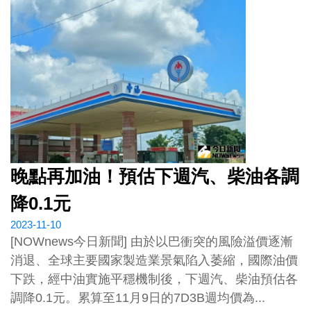
晚點再加油！預估下週汽、柴油各調
降0.1元
2023-11-10
[NOWnews今日新聞] 由於以巴衝突的風險溢價逐漸
消退、全球主要國家製造業景氣陷入萎縮，國際油價
下跌，經中油實施平穩機制後，下週汽、柴油預估各
調降0.1元。累算至11月9日的7D3B週均價為...