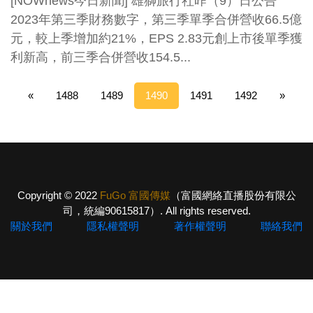
[NOWnews今日新聞] 雄獅旅行社昨（9）日公告
2023年第三季財務數字，第三季單季合併營收66.5億
元，較上季增加約21%，EPS 2.83元創上市後單季獲
利新高，前三季合併營收154.5...
«
1488
1489
1490
1491
1492
»
Copyright © 2022
FuGo 富國傳媒
（富國網絡直播股份有限公
司，統編90615817）. All rights reserved.
關於我們
隱私權聲明
著作權聲明
聯絡我們