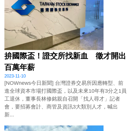
拚國際盃！證交所找新血 徵才開出
百萬年薪
2023-11-10
[NOWnews今日新聞] 台灣證券交易所因應轉型、前
進全球資本市場打國際盃，以及未來10年有3分之1員
工退休，董事長林修銘親自召開「找人尋才」記者
會，要招募會計、商管及資訊3大類別人才，喊出
新...