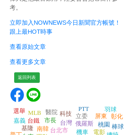
考。
立即加入NOWNEWS今⽇新聞官⽅帳號！
跟上最HOT時事
查看原始文章
查看更多文章
返回列表
PTT
羽球
選舉
醫院
MLB
科技
立委
屏東
彰化
市長
嘉義
台鐵
台灣
俄羅斯
桃園
棒球
基隆
南韓
台北市
機車
電影
普丁
總統