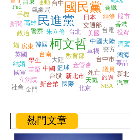
台東
運動
台中
國民黨
Fed
高鐵
氣象局
手機
股市
經濟
民進黨
日本
高雄
新聞
香港
交通部
台電
警察
朱立倫
台北
投資
政治
美國
柯文哲
中國大陸
酒駕
韓國
貓
房東
警方
車禍
台南
英國
鴻海
教育部
台中市
大陸
學生
毒品
結婚
金管會
籃球
中國
苗栗
議員
國軍
死亡
新北
台股
新北市
旅遊
立法院
天氣
汽車
國際
新台幣
NBA
社會
北京
金門
熱門文章