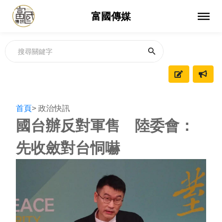
富國傳媒
首頁
> 政治快訊
國台辦反對軍售 陸委會：
先收斂對台恫嚇