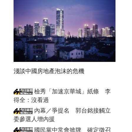
淺談中國房地產泡沫的危機
檢秀「加速京華城」紙條 李
得全：沒看過
內幕／爭提名 郭台銘接觸立
委參選人增內援
國民黨中常會掀牌 確定徵召