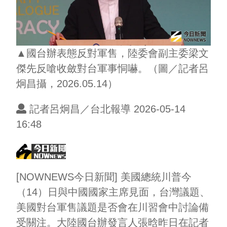
▲國台辦表態反對軍售，陸委會副主委梁文
傑先反嗆收斂對台軍事恫嚇。（圖／記者呂
炯昌攝，2026.05.14）
記者呂炯昌／台北報導 2026-05-14
16:48
[NOWNEWS今日新聞] 美國總統川普今
（14）日與中國國家主席見面，台灣議題、
美國對台軍售議題是否會在川習會中討論備
受關注。大陸國台辦發言人張晗昨日在記者