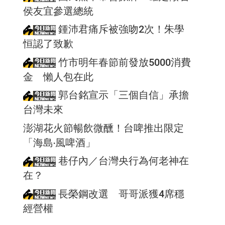
侯友宜參選總統
鍾沛君痛斥被強吻2次！朱學
恒認了致歉
竹市明年春節前發放5000消費
金 懶人包在此
郭台銘宣示「三個自信」承擔
台灣未來
澎湖花火節暢飲微醺！台啤推出限定
「海島‧風啤酒」
巷仔內／台灣央行為何老神在
在？
長榮鋼改選 哥哥派獲4席穩
經營權