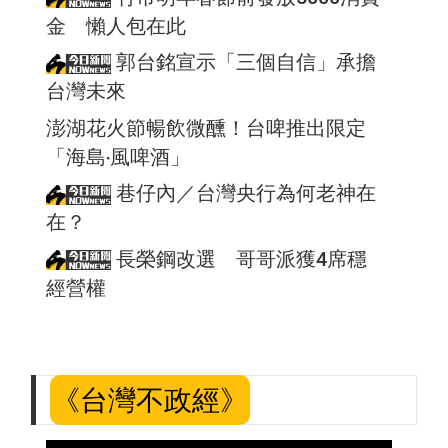
金 懶人包在此
郭台銘宣示「三個自信」承擔
台灣未來
澎湖花火節暢飲微醺！台啤推出限定
「海島‧風啤酒」
巷仔內／台灣央行為何老神在
在？
長榮鋼改選 哥哥派獲4席穩
經營權
《台灣不政經》