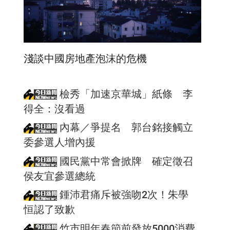
淺談中國房地產泡沫的危機
檢秀「加速京華城」紙條 李
得全：沒看過
內幕／爭提名 郭台銘接觸立
委參選人增內援
國民黨中常會掀牌 確定徵召
侯友宜參選總統
鍾沛君痛斥被強吻2次！朱學
恒認了致歉
竹市明年春節前發放5000消費