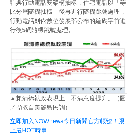
話與行動電話雙架構抽樣，住宅電話以「等
比分層隨機抽樣」後再進行隨機跳號處理，
行動電話則依數位發展部公布的編碼字首進
行後5碼隨機跳號處理。
▲賴清德執政表現上，不滿意度提升。（圖
／擷取自美麗島民調）
立即加入NOWnews今⽇新聞官⽅帳號！跟
上最HOT時事