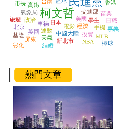
民進黨
籃球
台南
香港
市長
高鐵
柯文哲
交通部
氣象局
苗栗
美國
旅遊
政治
學生
日職
日本
車禍
經濟
電影
北京
手機
嘉義
運動
英國
中國大陸
投資
基隆
MLB
天氣
屏東
新北市
NBA
棒球
彰化
結婚
熱門文章