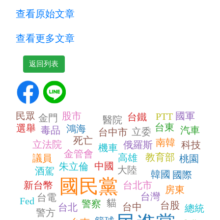
查看原始文章
查看更多文章
返回列表
民眾
股市
國軍
PTT
台鐵
金門
醫院
台東
選舉
鴻海
毒品
汽車
立委
台中市
死亡
南韓
立法院
俄羅斯
科技
機車
金管會
教育部
高雄
議員
桃園
中國
朱立倫
大陸
酒駕
韓國
國際
國民黨
新台幣
台北市
房東
台灣
台電
Fed
貓
警察
台股
台中
台北
總統
警方