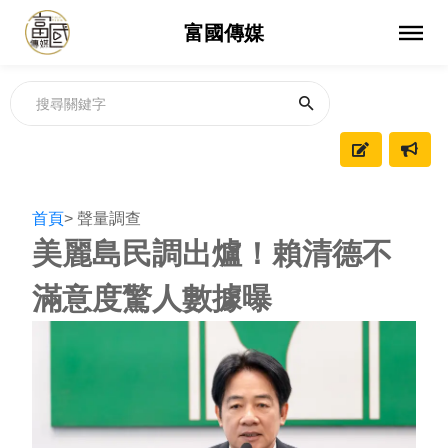
富國傳媒
首頁
> 聲量調查
美麗島民調出爐！賴清德不
滿意度驚人數據曝