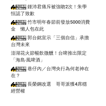
鍾沛君痛斥被強吻2次！朱學
恒認了致歉
竹市明年春節前發放5000消費
金 懶人包在此
郭台銘宣示「三個自信」承擔
台灣未來
澎湖花火節暢飲微醺！台啤推出限定
「海島‧風啤酒」
巷仔內／台灣央行為何老神在
在？
長榮鋼改選 哥哥派獲4席穩
經營權