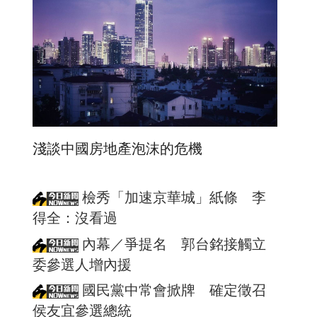
淺談中國房地產泡沫的危機
檢秀「加速京華城」紙條 李
得全：沒看過
內幕／爭提名 郭台銘接觸立
委參選人增內援
國民黨中常會掀牌 確定徵召
侯友宜參選總統