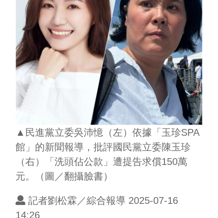
▲民進黨立委吳沛憶（左）依據「玉珍SPA
館」的新聞報導，批評國民黨立委陳玉珍
（右）「洗頭佔公款」遭提告求償150萬
元。（圖／翻攝臉書）
記者劉松霖／綜合報導 2025-07-16
14:26