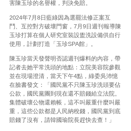
害陳玉珍的名譽權，判決免賠。
2024年7月8日藍綠因為選罷法修正案互
鬥、互控對方破壞門窗，7月9日週刊報導陳
玉珍打算在個人研究室裝設盥洗設備供自行
使用，計劃打造「玉珍SPA館」。
陳玉珍當天發聲明否認週刊爆料的內容，帶
記者去她平常洗頭的地點：立院美容院參觀
並在現場澄清，當天下午4點，綠委吳沛憶
在臉書發文：「國民黨不只陳玉珍洗頭要佔
公款，國民黨團到現在還不賠錢給立法院。
集體破壞公物還賴帳，這不叫嚴重什麼叫嚴
重，這些公款都是人民納稅錢，國民黨到底
賠錢了沒有，請韓國瑜院長趕快去查！」