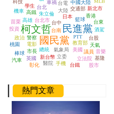
MLB
科技
車禍
中國大陸
台電
學生
台北
新北市
交通部
大陸
機車
高鐵
朱立倫
香港
日本
籃球
高雄
台北市
苗栗
台東
台中
民進黨
柯文哲
投資
酒駕
台南
PTT
國民黨
政治
警察
台股
教育部
電影
桃園
天氣
總統
氣象局
美國
市長
音樂
議員
棒球
立委
新台幣
基隆
英國
立法院
汽車
醫院
手機
彰化
台鐵
股市
熱門文章