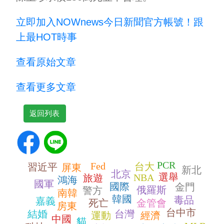
立即加入NOWnews今⽇新聞官⽅帳號！跟
上最HOT時事
查看原始文章
查看更多文章
返回列表
PCR
Fed
台大
習近平
屏東
新北
北京
選舉
NBA
旅遊
鴻海
國軍
國際
金門
俄羅斯
警方
南韓
韓國
毒品
嘉義
死亡
金管會
房東
台中市
結婚
台灣
運動
經濟
中國
貓