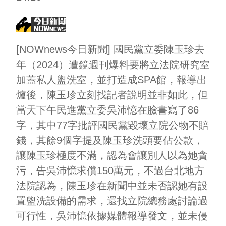
[NOWnews今日新聞] 國民黨立委陳玉珍去
年（2024）遭鏡週刊爆料要將立法院研究室
加蓋私人盥洗室，並打造成SPA館，報導出
爐後，陳玉珍立刻找記者說明並非如此，但
當天下午民進黨立委吳沛憶在臉書寫了86
字，其中77字批評國民黨毀壞立院公物不賠
錢，其餘9個字提及陳玉珍洗頭要佔公款，
讓陳玉珍極度不滿，認為會讓別人以為她貪
污，告吳沛憶求償150萬元，不過台北地方
法院認為，陳玉珍在新聞中並未否認她有設
置盥洗設備的需求，還找立院總務處討論過
可行性，吳沛憶依據媒體報導發文，並未侵