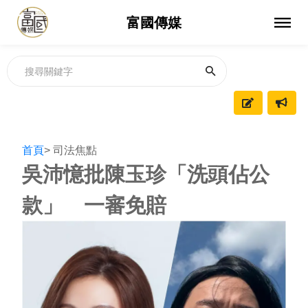
富國傳媒
首頁
> 司法焦點
吳沛憶批陳玉珍「洗頭佔公
款」 一審免賠